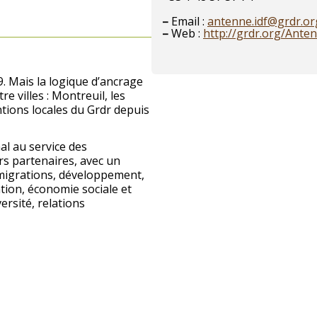
–
Email :
antenne.idf@grdr.or
–
Web :
http://grdr.org/Ante
9. Mais la logique d’ancrage
e villes : Montreuil, les
ntions locales du Grdr depuis
l au service des
rs partenaires, avec un
(migrations, développement,
ation, économie sociale et
versité, relations