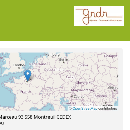
©
OpenStreetMap
contributors
e Marceau 93 558 Montreuil CEDEX
ou