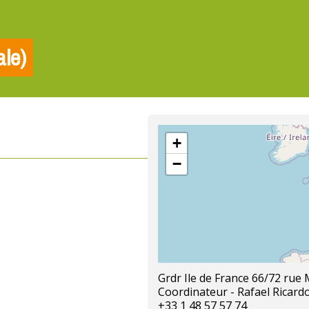
ale)
+
−
Grdr Ile de France 66/72 ru
Coordinateur - Rafael Ricard
+33 1 48 57 57 74