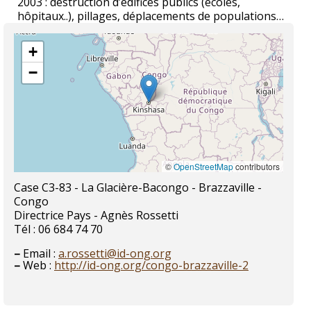
2003 : destruction d’édifices publics (écoles,
hôpitaux..), pillages, déplacements de populations…
+
−
©
OpenStreetMap
contributors
Case C3-83 - La Glacière-Bacongo - Brazzaville -
Congo
Directrice Pays - Agnès Rossetti
Tél : 06 684 74 70
–
Email :
a.rossetti@id-ong.org
–
Web :
http://id-ong.org/congo-brazzaville-2