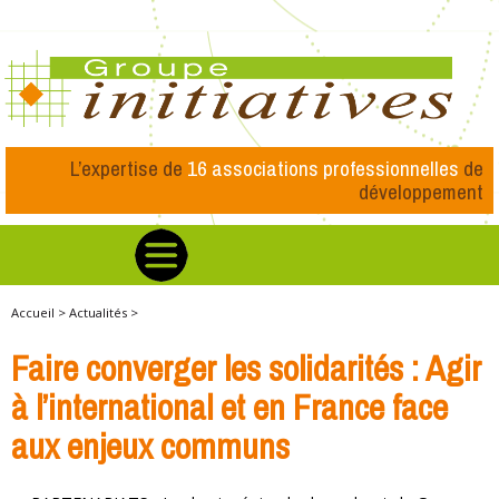
L’expertise de
16 associations professionnelles
de
développement
Accueil >
Actualités >
Faire converger les solidarités : Agir
à l’international et en France face
aux enjeux communs