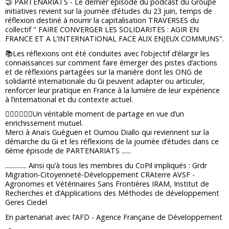
🤝 PARTENARIATS - Le dernier épisode du podcast du Groupe
initiatives revient sur la journée d’études du 23 juin, temps de
réflexion destiné à nourrir la capitalisation TRAVERSES du
collectif " FAIRE CONVERGER LES SOLIDARITES : AGIR EN
FRANCE ET A L’INTERNATIONAL FACE AUX ENJEUX COMMUNS".
📚Les réflexions ont été conduites avec l’objectif d’élargir les
connaissances sur comment faire émerger des pistes d’actions
et de réflexions partagées sur la manière dont les ONG de
solidarité internationale du Gi peuvent adapter ou articuler,
renforcer leur pratique en France à la lumière de leur expérience
à l’international et du contexte actuel.
🧍🏻‍♀️🧍🏻‍♂️Un véritable moment de partage en vue d’un
enrichissement mutuel.
Merci à Anaïs Guéguen et Oumou Diallo qui reviennent sur la
démarche du Gi et les réflexions de la journée d’études dans ce
6ème épisode de PARTENARIATS ......
.............. Ainsi qu’à tous les membres du CoPil impliqués : Grdr
Migration-Citoyenneté-Développement CRAterre AVSF -
Agronomes et Vétérinaires Sans Frontières IRAM, Institut de
Recherches et d’Applications des Méthodes de développement
Geres Ciedel
En partenariat avec l’AFD - Agence Française de Développement