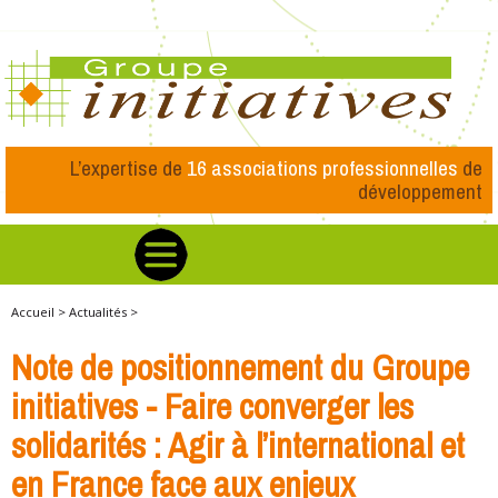
L’expertise de
16 associations professionnelles
de
développement
Accueil >
Actualités >
Note de positionnement du Groupe
initiatives - Faire converger les
solidarités : Agir à l’international et
en France face aux enjeux