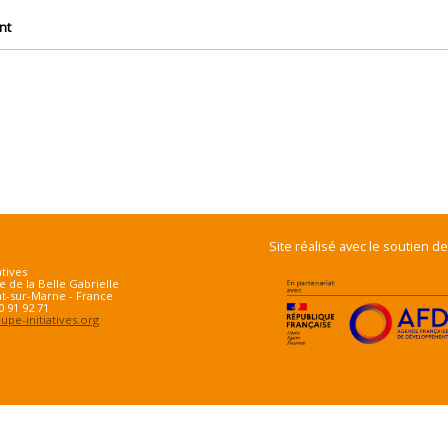
nt
Site réalisé avec le soutien de
atives
e de la Belle Gabrielle
t-sur-Marne - France
70 91 92 71
pe-initiatives.org