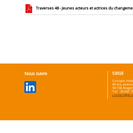
Traverses 48 - Jeunes acteurs et actrices du changeme
SIEGE
Nous suivre
Groupe initi
45 bis, avenu
94 736 Nogen
Tel : 33 (0)1 
contact@grou