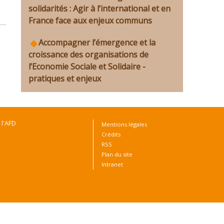
solidarités : Agir à l’international et en
France face aux enjeux communs
Accompagner l’émergence et la
croissance des organisations de
l’Economie Sociale et Solidaire -
pratiques et enjeux
 l'AFD
Mentions légales
Crédits
RSS
Plan du site
Intranet