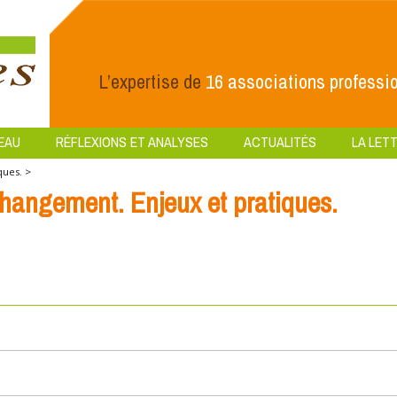
L’expertise de
16 associations professio
EAU
RÉFLEXIONS ET ANALYSES
ACTUALITÉS
LA LETT
ques. >
changement. Enjeux et pratiques.