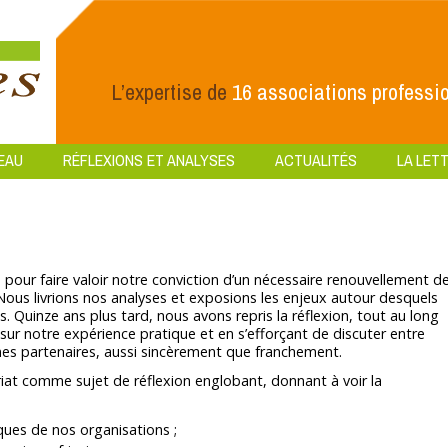
L’expertise de
16 associations professio
EAU
RÉFLEXIONS ET ANALYSES
ACTUALITÉS
LA LETT
te pour faire valoir notre conviction d’un nécessaire renouvellement d
us livrions nos analyses et exposions les enjeux autour desquels
 Quinze ans plus tard, nous avons repris la réflexion, tout au long
 sur notre expérience pratique et en s’efforçant de discuter entre
mes partenaires, aussi sincèrement que franchement.
iat comme sujet de réflexion englobant, donnant à voir la
ques de nos organisations ;