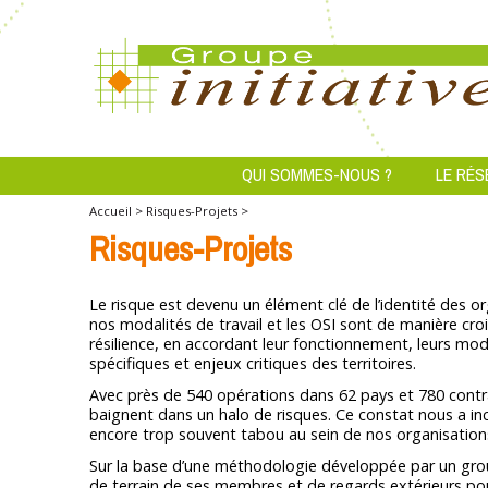
QUI SOMMES-NOUS ?
LE RÉS
Accueil >
Risques-Projets >
Risques-Projets
Le risque est devenu un élément clé de l’identité des or
nos modalités de travail et les OSI sont de manière cr
résilience, en accordant leur fonctionnement, leurs mo
spécifiques et enjeux critiques des territoires.
Avec près de 540 opérations dans 62 pays et 780 contrat
baignent dans un halo de risques. Ce constat nous a inc
encore trop souvent tabou au sein de nos organisations
Sur la base d’une méthodologie développée par un groupe
de terrain de ses membres et de regards extérieurs po