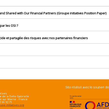
 and Shared with Our Financial Partners (Groupe initiatives Position Paper)
par les OSI ?
ide et partagée des risques avec nos partenaires financiers
Site réalisé avec le soutien de
atives
e de la Belle Gabrielle
t-sur-Marne - France
70 91 92 71
pe-initiatives.org