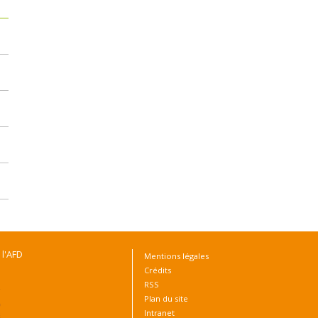
 l'AFD
Mentions légales
Crédits
RSS
Plan du site
Intranet