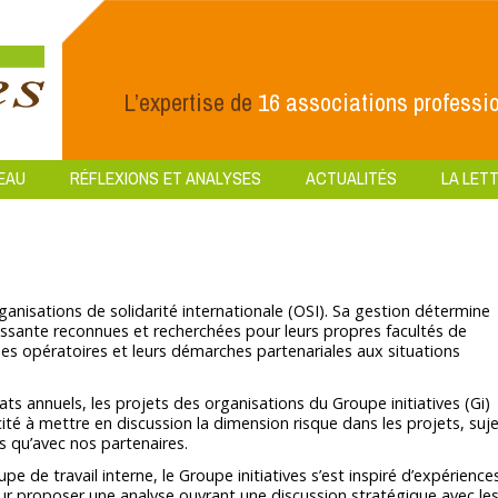
L’expertise de
16 associations professio
EAU
RÉFLEXIONS ET ANALYSES
ACTUALITÉS
LA LETT
ganisations de solidarité internationale (OSI). Sa gestion détermine
oissante reconnues et recherchées pour leurs propres facultés de
des opératoires et leurs démarches partenariales aux situations
s annuels, les projets des organisations du Groupe initiatives (Gi)
ité à mettre en discussion la dimension risque dans les projets, suj
 qu’avec nos partenaires.
 de travail interne, le Groupe initiatives s’est inspiré d’expérience
ur proposer une analyse ouvrant une discussion stratégique avec le