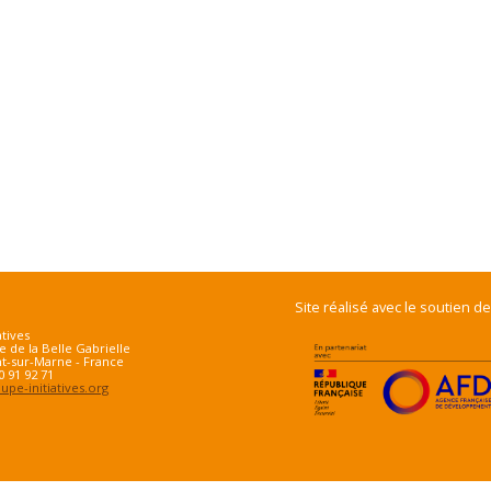
Site réalisé avec le soutien de
atives
e de la Belle Gabrielle
t-sur-Marne - France
70 91 92 71
pe-initiatives.org