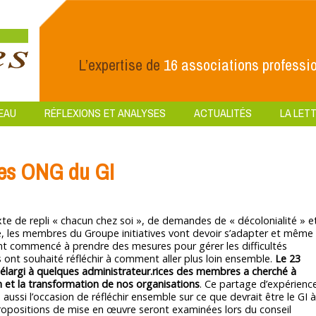
L’expertise de
16 associations professio
EAU
RÉFLEXIONS ET ANALYSES
ACTUALITÉS
LA LETT
des ONG du GI
te de repli « chacun chez soi », de demandes de « décolonialité » e
e, les membres du Groupe initiatives vont devoir s’adapter et même
 ont commencé à prendre des mesures pour gérer les difficultés
 ont souhaité réfléchir à comment aller plus loin ensemble.
Le 23
es élargi à quelques administrateur.rices des membres a cherché à
on et la transformation de nos organisations
. Ce partage d’expérienc
aussi l’occasion de réfléchir ensemble sur ce que devrait être le GI à
propositions de mise en œuvre seront examinées lors du conseil