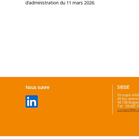
d’administration du 11 mars 2026.
SIEGE
Nous suivre
Groupe initi
45 bis, avenu
94 736 Nogen
Tel : 33 (0)1 
contact@grou