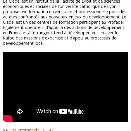
Le Ciedel est un institut de la Faculté de Droit et de sciences
économiques et sociales de l’Université catholique de Lyon. Il
propose une formation universitaire et professionnelle pour des
acteurs confrontés aux nouveaux enjeux du développement. Le
Ciedel est un des centres de formation participant au Profadel.
Egalement opérateur d’appui à des actions de développement
en France et à l’étranger il tend à développer, en lien avec le
Rafod des missions d’expertise et d’appui au processus de
développement local.
>>
Site internet du CIEDEL