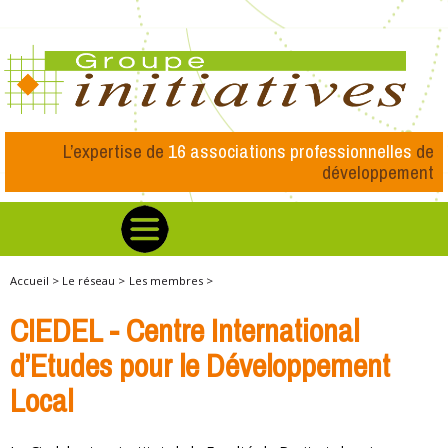
L’expertise de
16 associations professionnelles
de
développement
Accueil >
Le réseau >
Les membres >
CIEDEL - Centre International
d’Etudes pour le Développement
Local