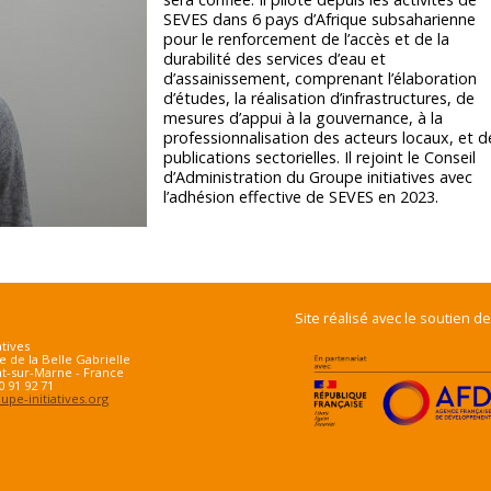
SEVES dans 6 pays d’Afrique subsaharienne
pour le renforcement de l’accès et de la
durabilité des services d’eau et
d’assainissement, comprenant l’élaboration
d’études, la réalisation d’infrastructures, de
mesures d’appui à la gouvernance, à la
professionnalisation des acteurs locaux, et d
publications sectorielles. Il rejoint le Conseil
d’Administration du Groupe initiatives avec
l’adhésion effective de SEVES en 2023.
Site réalisé avec le soutien de
atives
e de la Belle Gabrielle
t-sur-Marne - France
70 91 92 71
pe-initiatives.org