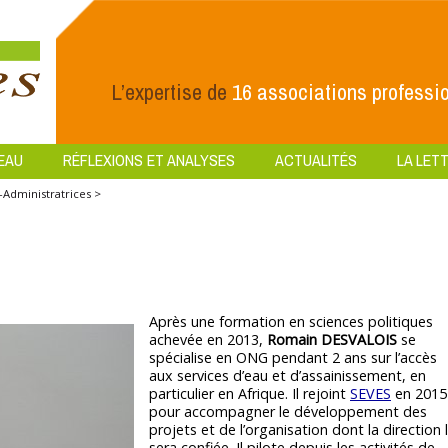
L’expertise de
16 associations professio
EAU
RÉFLEXIONS ET ANALYSES
ACTUALITÉS
LA LETT
-Administratrices >
Après une formation en sciences politiques
achevée en 2013,
Romain DESVALOIS
se
spécialise en ONG pendant 2 ans sur l’accès
aux services d’eau et d’assainissement, en
particulier en Afrique. Il rejoint
SEVES
en 2015
pour accompagner le développement des
projets et de l’organisation dont la direction l
sera confiée. Il pilote depuis les activités de