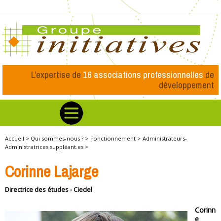
L’expertise de
16 associations professionnelles
de
développement
Accueil >
Qui sommes-nous ? >
Fonctionnement >
Administrateurs-
Administratrices suppléant.es >
Corinne Lajarge
Directrice des études - Ciedel
Corinn
e