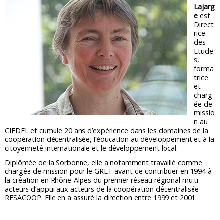
Lajarg
e
est
Direct
rice
des
Etude
s,
forma
trice
et
charg
ée de
missio
n au
CIEDEL et cumule 20 ans d’expérience dans les domaines de la
coopération décentralisée, l’éducation au développement et à la
citoyenneté internationale et le développement local.
Diplômée de la Sorbonne, elle a notamment travaillé comme
chargée de mission pour le GRET avant de contribuer en 1994 à
la création en Rhône-Alpes du premier réseau régional multi-
acteurs d’appui aux acteurs de la coopération décentralisée
RESACOOP. Elle en a assuré la direction entre 1999 et 2001.