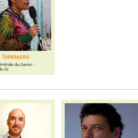
e Tommasino
nérale du Geres -
du Gi