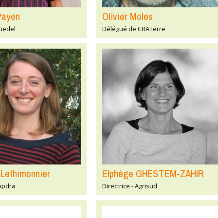
Payen
Olivier Moles
Ciedel
Délégué de CRATerre
 Lethimonnier
Elphège GHESTEM-ZAHIR
 Apdra
Directrice - Agrisud