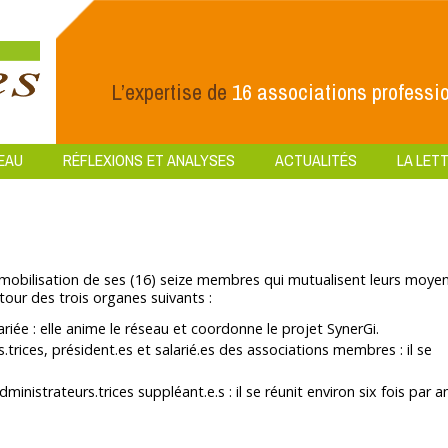
L’expertise de
16 associations professio
EAU
RÉFLEXIONS ET ANALYSES
ACTUALITÉS
LA LETT
 mobilisation de ses (16) seize membres qui mutualisent leurs moye
tour des trois organes suivants :
ée : elle anime le réseau et coordonne le projet SynerGi.
trices, président.es et salarié.es des associations membres : il se
nistrateurs.trices suppléant.e.s : il se réunit environ six fois par an