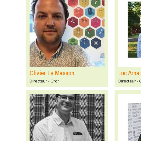
Olivier Le Masson
Luc Arna
Directeur - Grdr
Directeur - 