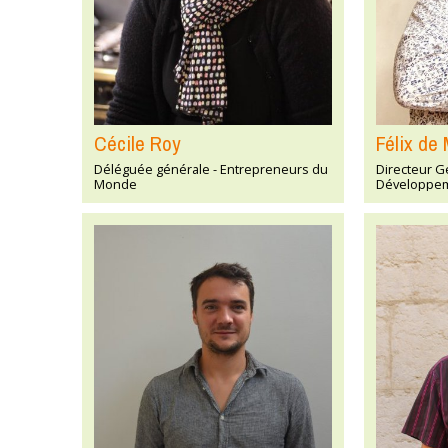
Cécile Roy
Félix de 
Déléguée générale - Entrepreneurs du
Directeur Gé
Monde
Développe