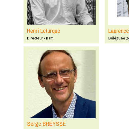
Henri Leturque
Laurenc
Directeur - Iram
Déléguée g
Serge BREYSSE